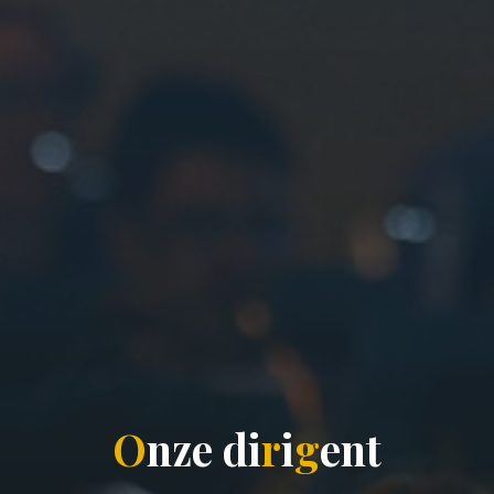
O
n
z
e
d
i
r
i
g
e
n
t